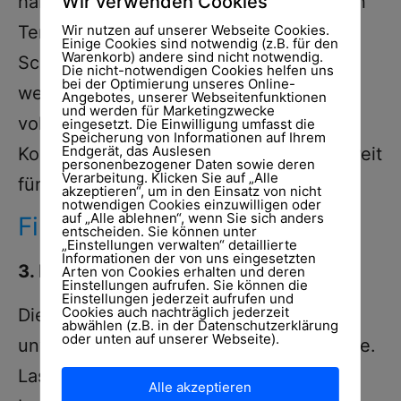
Wir verwenden Cookies
haben, arbeiten Sie mit dem im normalen
Wir nutzen auf unserer Webseite Cookies.
Tempo gesprochenen Audio weiter. Der
Einige Cookies sind notwendig (z.B. für den
Warenkorb) andere sind nicht notwendig.
Schritt „Hören aktiv“ ist abgeschlossen,
Die nicht-notwendigen Cookies helfen uns
bei der Optimierung unseres Online-
wenn Sie das Audio im normalen Tempo
Angebotes, unserer Webseitenfunktionen
und werden für Marketingzwecke
vollständig verstehen, ohne die De-
eingesetzt. Die Einwilligung umfasst die
Speicherung von Informationen auf Ihrem
Endgerät, das Auslesen
Kodierung mitzulesen. Jetzt sind Sie bereit
personenbezogener Daten sowie deren
Verarbeitung. Klicken Sie auf „Alle
für den nächsten Schritt:
akzeptieren“, um in den Einsatz von nicht
notwendigen Cookies einzuwilligen oder
auf „Alle ablehnen“, wenn Sie sich anders
Finnisch lernen – Schritt 3
entscheiden. Sie können unter
„Einstellungen verwalten“ detaillierte
Informationen der von uns eingesetzten
3. Hören passiv
Arten von Cookies erhalten und deren
Einstellungen aufrufen. Sie können die
Einstellungen jederzeit aufrufen und
Cookies auch nachträglich jederzeit
Dieser Schritt ist sehr(!) wichtig und
abwählen (z.B. in der Datenschutzerklärung
oder unten auf unserer Webseite).
unverzichtbar für den Erfolg der Methode.
Lassen Sie das Audio, das Sie jetzt aktiv
Alle akzeptieren