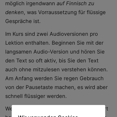
möglich irgendwann
auf Finnisch zu
denken
, was Vorraussetzung für flüssige
Gespräche ist.
Im Kurs sind zwei Audioversionen pro
Lektion enthalten. Beginnen Sie mit der
langsamen Audio-Version und hören Sie
den Text so oft aktiv, bis Sie den Text
auch ohne mitzulesen verstehen können.
Am Anfang werden Sie regen Gebrauch
von der Pausetaste machen, es wird aber
schnell flüssiger werden.
Wenn Sie das langsame Audio gemeistert